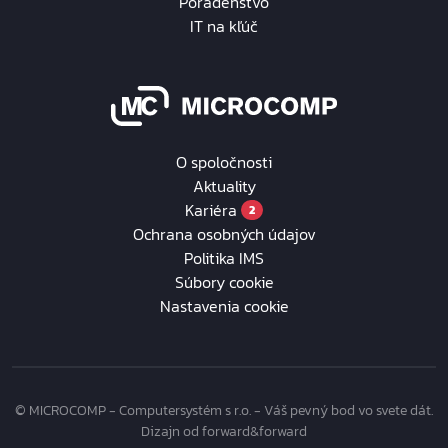
Poradenstvo
IT na kľúč
O spoločnosti
Aktuality
Kariéra
2
Ochrana osobných údajov
Politika IMS
Súbory cookie
Nastavenia cookie
© MICROCOMP - Computersystém s r.o. - Váš pevný bod vo svete dát.
Dizajn od forward&forward