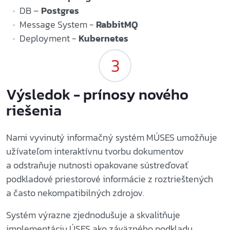
DB –
Postgres
Message System -
RabbitMQ
Deployment -
Kubernetes
Výsledok - prínosy nového
riešenia
Nami vyvinutý informačný systém MÚSES umožňuje
užívateľom interaktívnu tvorbu dokumentov
a odstraňuje nutnosti opakovane sústreďovať
podkladové priestorové informácie z roztrieštených
a často nekompatibilných zdrojov.
Systém výrazne zjednodušuje a skvalitňuje
implementáciu ÚSES ako záväzného podkladu