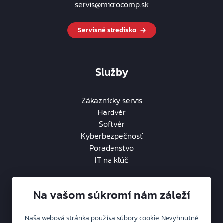
servis@microcomp.sk
Servisné stredisko
Služby
Zákaznícky servis
Hardvér
Softvér
Kyberbezpečnosť
Poradenstvo
IT na kľúč
Na vašom súkromí nám záleží
Naša webová stránka používa súbory cookie. Nevyhnutné