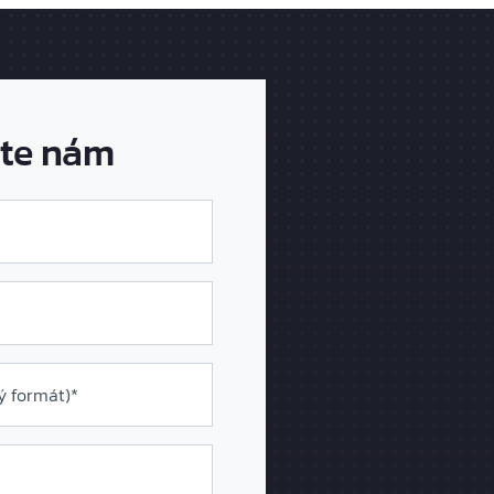
te nám
ý formát
)*