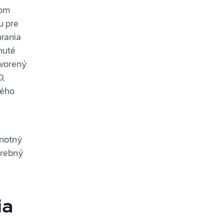
som
u pre
hrania
nuté
tvorený
O,
vého
dnotný
trebný
ia