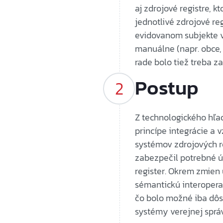
aj zdrojové registre, k
jednotlivé zdrojové re
evidovanom subjekte v 
manuálne (napr. obce,
rade bolo tiež treba za
Postup
Z technologického hľad
princípe integrácie a 
systémov zdrojových re
zabezpečil potrebné 
register. Okrem zmien
sémantickú interopera
čo bolo možné iba dô
systémy verejnej sprá