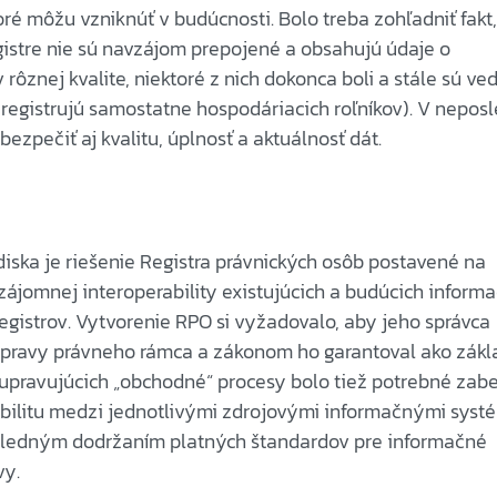
toré môžu vzniknúť v budúcnosti. Bolo treba zohľadniť fakt
gistre nie sú navzájom prepojené a obsahujú údaje o
rôznej kvalite, niektoré z nich dokonca boli a stále sú ve
 registrujú samostatne hospodáriacich roľníkov). V nepo
bezpečiť aj kvalitu, úplnosť a aktuálnosť dát.
iska je riešenie Registra právnických osôb postavené na
vzájomnej interoperability existujúcich a budúcich inform
gistrov. Vytvorenie RPO si vyžadovalo, aby jeho správca
úpravy právneho rámca a zákonom ho garantoval ako zák
 upravujúcich „obchodné“ procesy bolo tiež potrebné zab
bilitu medzi jednotlivými zdrojovými informačnými syst
sledným dodržaním platných štandardov pre informačné
vy.