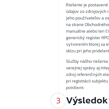
Riešenie je postavené
údajov zo zdrojových r
jeho používateľov a os
na strane Obchodného r
manuálne alebo len či
generický register RPO
vytvorením ktorej sa e
sklzu pri jeho pridelení
Služby nášho riešenia
verejnej správy aj In
zdroj referenčných ele
pri registrácii subjekt
poisťovni.
Výsledok 