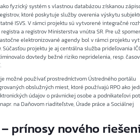
 ako fyzický systém s vlastnou databázou získanou zápi
egistrov, ktoré poskytuje služby overenia výskytu subjekt
tatné ISVS. V rámci projektu sú vytvorené integračné roz
egistra a registrov Ministerstva vnútra SR. Pre už spome
astočne elektronizované agendy bol v rámci projektu vy
. Súčasťou projektu je aj centrálna služba prideľovania IČ
liminovalo dovtedy bežné riziko nepridelenia, resp. časo
.
 je možné používať prostredníctvom Ústredného portálu
tegrovaných obslužných miest, ktoré používajú RPO ako je
ktronických údajov o právnickej osobe a podnikateľovi po
u napr. na Daňovom riaditeľstve, Úrade práce a Sociálnej
– prínosy nového riešen