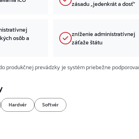
zásadu „jedenkrát a dosť“
istratívnej
zníženie administratívnej
ckých osôb a
záťaže štátu
do produkčnej prevádzky je systém priebežne podporova
y
Hardvér
Softvér