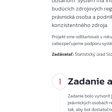
obsahom. Systém má inte
budúcich zdrojových regi
právnická osoba a podni
konzistentného zdroja.
Projekt sme odštartovali v ro
zabezpečujeme podporu syst
Zadávateľ:
Štatistický úrad Sl
Zadanie a
Zadanie bolo vytvoriť j
právnických osobách r
tak, aby bol dostatoč