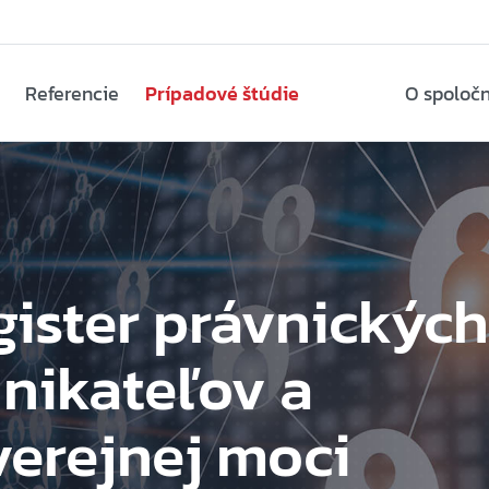
Referencie
Prípadové štúdie
O spoločn
ister právnických
nikateľov a
erejnej moci