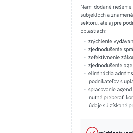
Nami dodané riešenie 
subjektoch a znamená 
sektoru, ale aj pre p
oblastiach:
zrýchlenie vydávan
zjednodušenie správ
zefektívnenie zák
zjednodušenie age
elimináciia adminis
podnikateľov s upl
spracovanie agend 
nutné preberať, ko
údaje sú získané p
zrýchlenie vy