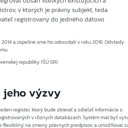
grovať obsah všetkých existujúcich a
strov, v ktorých je právny subjekt, teda
kateľ registrovaný do jedného dátovo
ku 2014 a úspešne sme ho odovzdali v roku 2016. Odvtedy
ému.
ovenskej republiky (ŠÚ SR)
 jeho výzvy
eden register, ktorý bude zbierať a zdieľať informácie o
egistrovaných v rôznych databázach. Systém mal byť vyt
ne flexibilný na zmeny právnych predpisov a umožňoval z