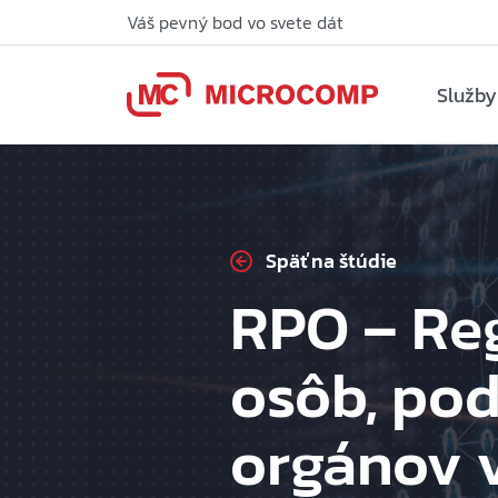
Váš pevný bod vo svete dát
Služby
Späť na štúdie
RPO – Reg
osôb, pod
orgánov v