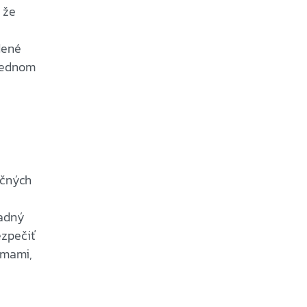
, že
dené
slednom
ačných
ladný
ezpečiť
émami,