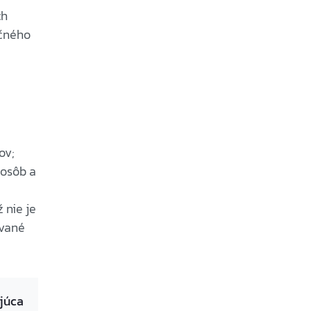
ch
nčného
ov;
 osôb a
 nie je
ované
júca