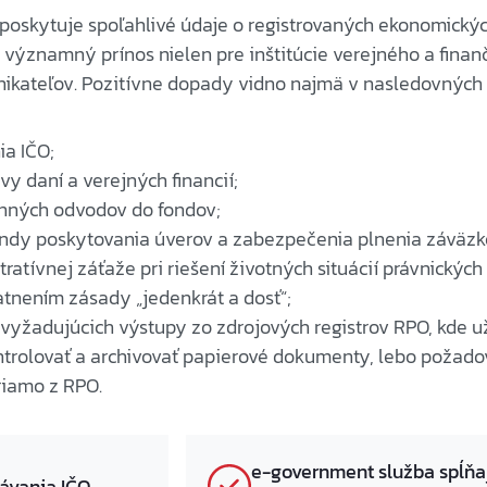
poskytuje spoľahlivé údaje o registrovaných ekonomický
významný prínos nielen pre inštitúcie verejného a fina
odnikateľov. Pozitívne dopady vidno najmä v nasledovných
ia IČO;
y daní a verejných financií;
onných odvodov do fondov;
ndy poskytovania úverov a zabezpečenia plnenia záväzk
tratívnej záťaže pri riešení životných situácií právnických
atnením zásady „jedenkrát a dosť“;
vyžadujúcich výstupy zo zdrojových registrov RPO, kde už
ntrolovať a archivovať papierové dokumenty, lebo požad
riamo z RPO.
e-government služba spĺňa
dávania IČO