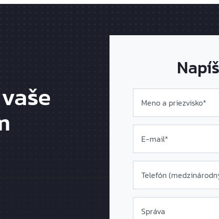
Napíš
 vaše
Meno a priezvisko*
m
E-mail*
Telefón (medzinárodn
Správa