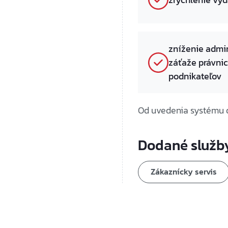
zníženie admin
záťaže právni
podnikateľov
Od uvedenia systému 
Dodané služb
Zákaznícky servis