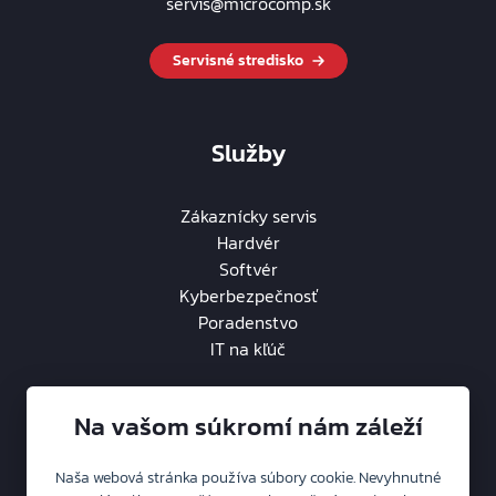
servis@microcomp.sk
Servisné stredisko
Služby
Zákaznícky servis
Hardvér
Softvér
Kyberbezpečnosť
Poradenstvo
IT na kľúč
Na vašom súkromí nám záleží
Naša webová stránka používa súbory cookie. Nevyhnutné