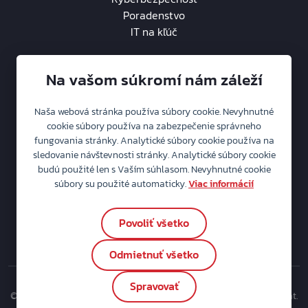
Poradenstvo
IT na kľúč
Na vašom súkromí nám záleží
Naša webová stránka používa súbory cookie. Nevyhnutné
O spoločnosti
cookie súbory používa na zabezpečenie správneho
fungovania stránky. Analytické súbory cookie používa na
Aktuality
sledovanie návštevnosti stránky. Analytické súbory cookie
Kariéra
2
budú použité len s Vaším súhlasom. Nevyhnutné cookie
Ochrana osobných údajov
súbory su použité automaticky.
Viac informácií
Politika IMS
Súbory cookie
Povoliť všetko
Nastavenia cookie
Odmietnuť všetko
Spravovať
© MICROCOMP - Computersystém s r.o. - Váš pevný bod vo svete dát.