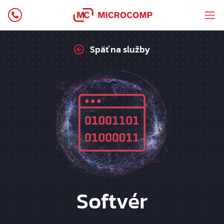
Späť na služby
Softvér