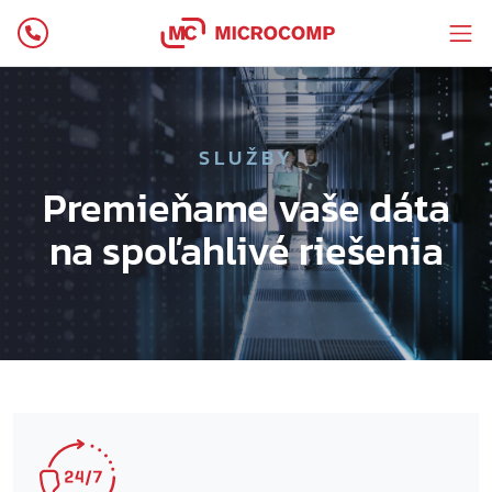
SLUŽBY
Premieňame vaše dáta
na spoľahlivé riešenia